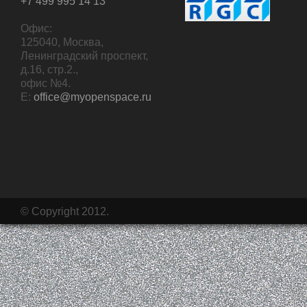
+7 499 995 14 13
Офис:
125040, Москва,
Ленинградский проспект,
д.16, стр.2.,
офис №4.
E:
office@myopenspace.ru
© Copyright 2012.